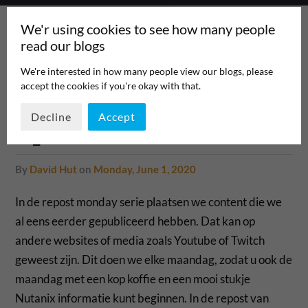
We'r using cookies to see how many people
read our blogs
We're interested in how many people view our blogs, please
accept the cookies if you're okay with that.
Repost Monday: EUC
Decline
Accept
Optimalisatie
by
David Hut
on
Monday, June 1, 2020
In de repost monday serie plaatsen we content die we
al eens eerder gepubliceerd hebben. Dat kan op
andere websites of media zoals Youtube of Twitch
geweest zijn. Dit doen we elke maandag, zodat u ook de
maandag met een kop koffie en een mooi stukje
Nutanix informatie kunt beginnen. In de repost van