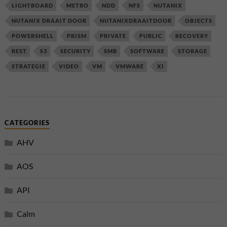
LIGHTBOARD
METRO
NDD
NFS
NUTANIX
NUTANIX DRAAIT DOOR
NUTANIXDRAAITDOOR
OBJECTS
POWERSHELL
PRISM
PRIVATE
PUBLIC
RECOVERY
REST
S3
SECURITY
SMB
SOFTWARE
STORAGE
STRATEGIE
VIDEO
VM
VMWARE
XI
CATEGORIES
AHV
AOS
API
Calm